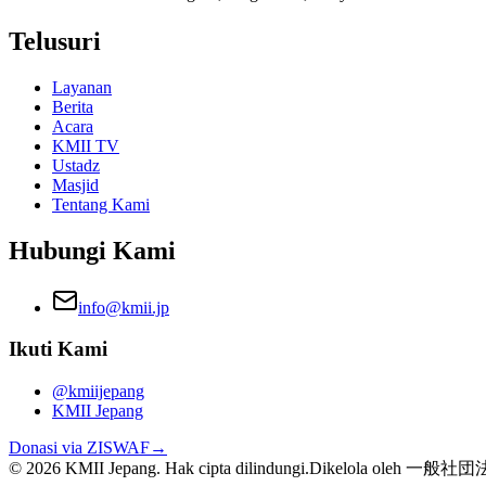
Telusuri
Layanan
Berita
Acara
KMII TV
Ustadz
Masjid
Tentang Kami
Hubungi Kami
info@kmii.jp
Ikuti Kami
@kmiijepang
KMII Jepang
Donasi via ZISWAF
→
© 2026 KMII Jepang. Hak cipta dilindungi.
Dikelola oleh 一般社団