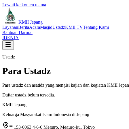
Lewati ke konten utama
KMII Jepang
Layanan
Berita
Acara
Masjid
Ustadz
KMII TV
Tentang Kami
Bantuan Darurat
ID
EN
JA
Ustadz
Para Ustadz
Para ustadz dan asatidz yang mengisi kajian dan kegiatan KMII Jepan
Daftar ustadz belum tersedia.
KMII Jepang
Keluarga Masyarakat Islam Indonesia di Jepang
〒153-0063 4-6-6 Meguro, Meguro-ku, Tokyo