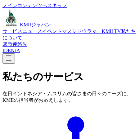
メインコンテンツへスキップ
KMIIジャパン
サービス
ニュース
イベント
マスジド
ウラマー
KMII TV
私たち
について
緊急連絡先
ID
EN
JA
私たちのサービス
在日インドネシア・ムスリムの皆さまの日々のニーズに、
KMIIの担当者がお応えします。